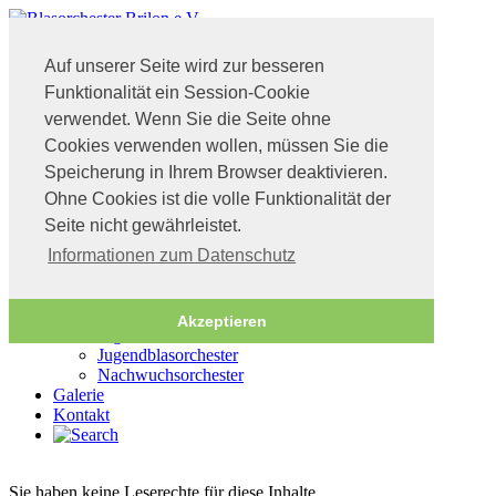
Start
Auf unserer Seite wird zur besseren
Blog
Funktionalität ein Session-Cookie
Termine
Verein
verwendet. Wenn Sie die Seite ohne
Das BOB
Cookies verwenden wollen, müssen Sie die
Vorstand
Speicherung in Ihrem Browser deaktivieren.
Geschichte
Festmarsch
Ohne Cookies ist die volle Funktionalität der
Passive Mitgliedschaft
Seite nicht gewährleistet.
Register / Bands
Register
Informationen zum Datenschutz
Bigband
Briloner Oldie Sound
Jugend
Akzeptieren
Jugendarbeit
Jugendblasorchester
Nachwuchsorchester
Galerie
Kontakt
Sie haben keine Leserechte für diese Inhalte